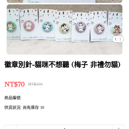
1
/
2
徽章別針-貓咪不想聽 (梅子 非禮勿貓)
NT$70
NT$100
商品編號:
供貨狀況:
尚有庫存 10