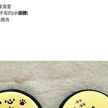
家喜愛
繪手寫
的
[小貓體]
品雜貨