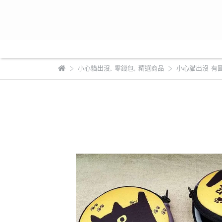
小心貓出沒
,
零錢包
,
精選商品
小心貓出沒 有圓