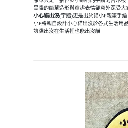
原本只是一張位於小貓村的手繪的告示板
黑貓的簡單造形與童趣表情卻意外深受大
小心貓出沒
(字體)更是出於貓小P親筆手
小P將親自設計小心貓出沒於各式生活用
讓貓出沒在生活裡也能出沒貓